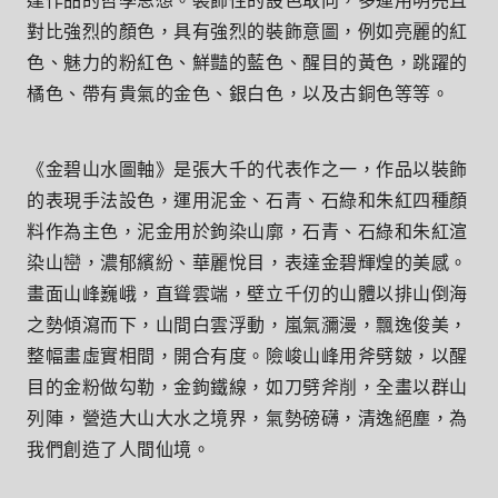
達作品的哲學思想。裝飾性的設色取向，多運用明亮且
對比強烈的顏色，具有強烈的裝飾意圖，例如亮麗的紅
色、魅力的粉紅色、鮮豔的藍色、醒目的黃色，跳躍的
橘色、帶有貴氣的金色、銀白色，以及古銅色等等。
《金碧山水圖軸》是張大千的代表作之一，作品以裝飾
的表現手法設色，運用泥金、石青、石綠和朱紅四種顏
料作為主色，泥金用於鉤染山廓，石青、石綠和朱紅渲
染山巒，濃郁繽紛、華麗悅目，表達金碧輝煌的美感。
畫面山峰巍峨，直聳雲端，壁立千仞的山體以排山倒海
之勢傾瀉而下，山間白雲浮動，嵐氣瀰漫，飄逸俊美，
整幅畫虛實相間，開合有度。險峻山峰用斧劈皴，以醒
目的金粉做勾勒，金鉤鐵線，如刀劈斧削，全畫以群山
列陣，營造大山大水之境界，氣勢磅礴，清逸絕塵，為
我們創造了人間仙境。