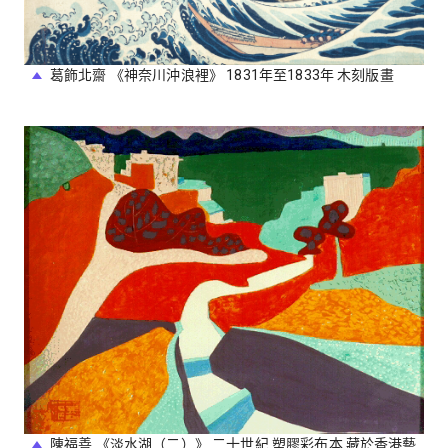
葛飾北齋 《神奈川沖浪裡》 1831年至1833年 木刻版畫
陳福善 《淡水湖（二）》 二十世紀 塑膠彩布本 藏於香港藝