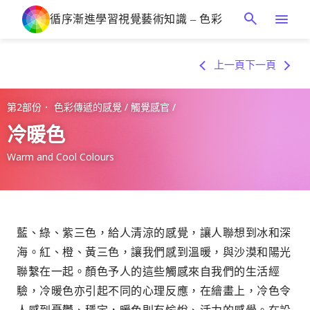
循序漸進學習視覺藝術知識 –
色彩
上一頁
下一頁
第2部份．
色彩傳遞的感覺
/
觸覺感官
/
冷暖色
Warm and Cool Colours
藍、綠、紫三色，給人清涼的感覺，讓人聯想到冰和深
海。紅、橙、黃三色，讓我們感到溫暖，與沙漠和陽光
聯繫在一起。顏色予人的這些觸感來自我們的生活經
驗，冷暖色亦引起不同的心理反應，在繪畫上，冷色令