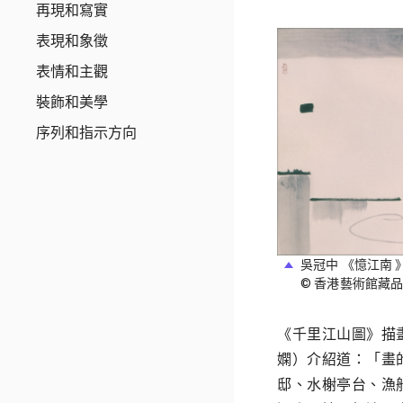
再現和寫實
表現和象徵
表情和主觀
裝飾和美學
序列和指示方向
吳冠中 《憶江南 
© 香港藝術館藏
《千里江山圖》描
嫻）介紹道：「畫
邸、水榭亭台、漁