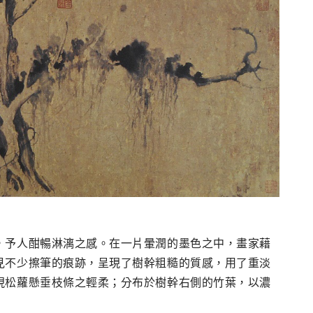
，予人酣暢淋漓之感。在一片暈潤的墨色之中，畫家藉
見不少擦筆的痕跡，呈現了樹幹粗糙的質感，用了重淡
現松蘿懸垂枝條之輕柔；分布於樹幹右側的竹葉，以濃