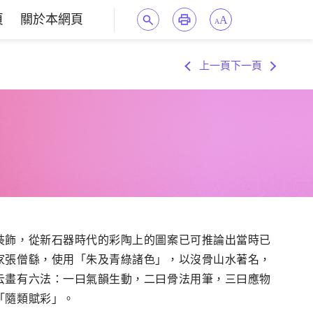
頁
關於本網頁
A
A
上一頁
下一頁
裝飾，從新石器時代的彩陶上的圖案已可推論出當時已
家張僧繇，使用「朱及青綠諸色」，以沒骨山水著名，
云畫有六法：一曰氣韻生動，二曰骨法用筆，三曰應物
「隨類賦彩」。