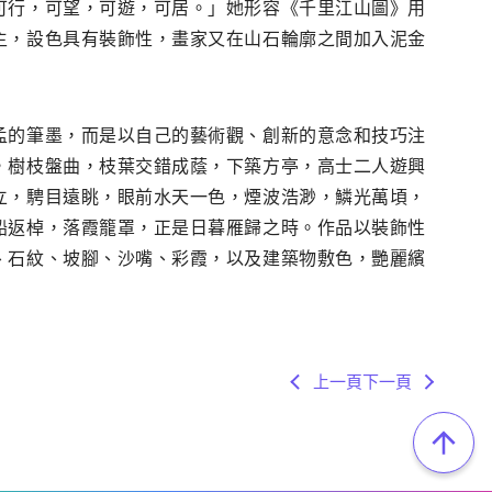
可行，可望，可遊，可居。」她形容《千里江山圖》用
主，設色具有裝飾性，畫家又在山石輪廓之間加入泥金
孟的筆墨，而是以自己的藝術觀、創新的意念和技巧注
，樹枝盤曲，枝葉交錯成蔭，下築方亭，高士二人遊興
立，騁目遠眺，眼前水天一色，煙波浩渺，鱗光萬頃，
船返棹，落霞籠罩，正是日暮雁歸之時。作品以裝飾性
、石紋、坡腳、沙嘴、彩霞，以及建築物敷色，艷麗繽
上一頁
下一頁