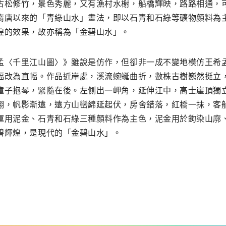
古松修竹，景色秀麗，又有漁村水榭，船橋輝映，路路相通，
隋唐以來的「青綠山水」畫法，即以石青和石綠等礦物顏料為
煌的效果，故亦稱為「金碧山水」。
孟〈千里江山圖〉》雖說是仿作，但卻非一成不變地模仿王希
幅改為直幅。作品近岸處，溪流蜿蜒曲折，數株古樹巍然挺立
僮子抱琴，緊隨在後。左側出一岬角，延伸江中，高士崖頂獨
翔，帆影漸遠，遠方山巒綿延起伏，房舍錯落，紅橋一抹，客
運用泥金、石青和石綠三種顏料作為主色，泥金用於鉤染山廓
碧輝煌，是現代的「金碧山水」。