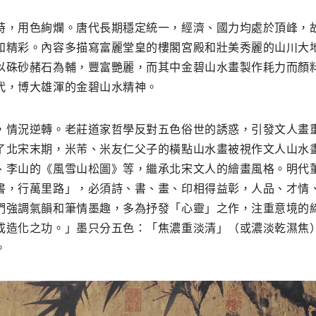
時，用色絢爛。唐代長期穩定統一，經濟、國力均處於頂峰，
和精彩。內容多描寫富麗堂皇的樓閣宮殿和壯美秀麗的山川大
以硃砂赭石為輔，豐富艷麗，而其中金碧山水畫製作耗力而顏
代，博大雄渾的金碧山水精神。
，情況逆轉。老莊道家哲學反對五色俗世的誘惑，引發文人畫
了北宋末期，米芾、米友仁父子的橫點山水畫被視作文人山水
、李山的《風雪山松圖》等，繼承北宋文人的繪畫風格。明代
書，行萬里路」，必須詩、書、畫、印相得益彰，人品、才情
們強調氣韻和筆情墨趣，多為抒發「心靈」之作，注重意境的
成造化之功。」墨只分五色：「焦濃重淡清」（或濃淡乾濕焦
。