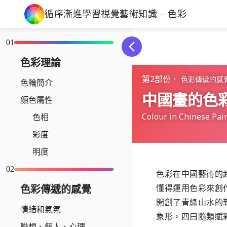
循序漸進學習視覺藝術知識 –
色彩
01
色彩理論
第2部份．
色彩傳遞的感
色輪簡介
中國畫的色
顏色屬性
Colour in Chinese Pai
色相
彩度
明度
02
色彩在中國藝術的
懂得運用色彩來創
色彩傳遞的感覺
開創了青綠山水的
情緒和氣氛
象形，四曰隨類賦
聯想、個人、心理