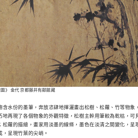
槎圖》 金代 京都藤井有鄰館藏
飽含水份的墨筆，奔放恣肆地揮灑畫出松樹、松蘿、竹等物象
巧地再現了各個物象的外觀特徵，松樹主幹用筆較為乾枯，可
；松蘿的描繪，畫家用淡墨的線條，墨色在淡清之間變化，呈
成，呈現竹葉的尖峭。