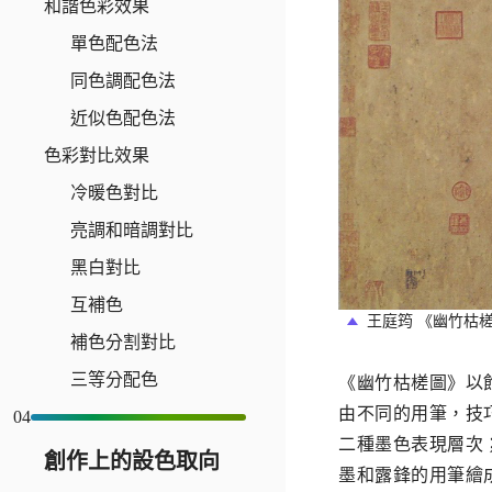
和諧色彩效果
單色配色法
同色調配色法
近似色配色法
色彩對比效果
冷暖色對比
亮調和暗調對比
黑白對比
互補色
王庭筠 《幽竹枯
補色分割對比
三等分配色
《幽竹枯槎圖》以
由不同的用筆，技
04
二種墨色表現層次
創作上的設色取向
墨和露鋒的用筆繪