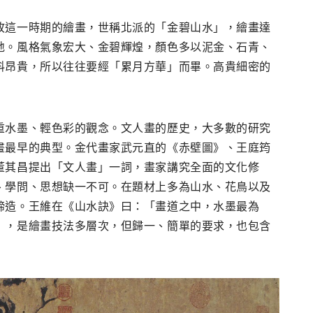
故這一時期的繪畫，世稱北派的「金碧山水」，繪畫達
地。風格氣象宏大、金碧輝煌，顏色多以泥金、石青、
料昂貴，所以往往要經「累月方華」而畢。高貴細密的
重水墨、輕色彩的觀念。文人畫的歷史，大多數的研究
畫最早的典型。金代畫家武元直的《赤壁圖》、王庭筠
董其昌提出「文人畫」一詞，畫家講究全面的文化修
、學問、思想缺一不可。在題材上多為山水、花鳥以及
締造。王維在《山水訣》曰：「畫道之中，水墨最為
），是繪畫技法多層次，但歸一、簡單的要求，也包含