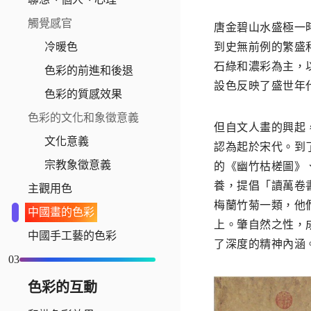
觸覺感官
唐金碧山水盛極一
到史無前例的繁盛
冷暖色
石綠和濃彩為主，
色彩的前進和後退
設色反映了盛世年
色彩的質感效果
色彩的文化和象徵意義
但自文人畫的興起
文化意義
認為起於宋代。到
宗教象徵意義
的《幽竹枯槎圖》
養，提倡「讀萬卷
主觀用色
梅蘭竹菊一類，他
中國畫的色彩
上。肇自然之性，
中國手工藝的色彩
了深度的精神內涵
03
色彩的互動