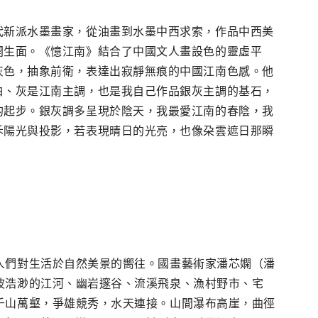
代新派水墨畫家，從油畫到水墨中西求索，作品中西美
開生面。《憶江南》結合了中國文人畫設色的靈虛平
灰色，抽象前衛，表達出寂靜無痕的中國江南色感。他
白、灰是江南主調，也是我自己作品銀灰主調的基石，
的起步。銀灰調多呈現於陰天，我最愛江南的春陰，我
斥陽光與投影，若表現晴日的光亮，也像朶雲遮日那瞬
人們對生活於自然美景的嚮往。國畫藝術家潘芯嫻（潘
波浩渺的江河、幽岩邃谷、流溪飛泉、漁村野市、宅
千山萬壑，爭雄競秀，水天連接。山間瀑布高崖，曲徑