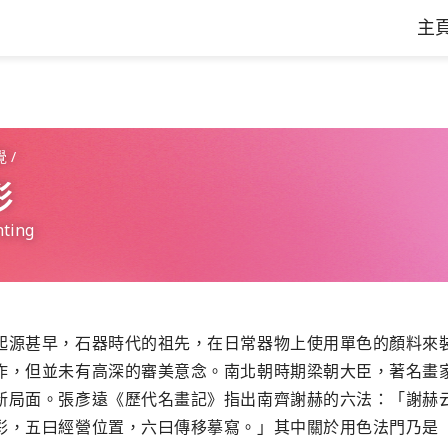
主
覺
/
彩
nting
起源甚早，石器時代的祖先，在日常器物上使用單色的顏料來
作，但並未有高深的審美意念。南北朝時期梁朝大臣，著名畫
新局面。張彥遠《歷代名畫記》指出南齊謝赫的六法：「謝赫
彩，五曰經營位置，六曰傳移摹寫。」其中關於用色法門乃是