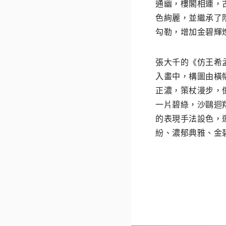
通幽，樓閣相連，
色絢麗，並繼承了
勾勒，增加金碧輝
張大千的《仿王希
入畫中，構圖由橫
正濃，策杖漫步，
一片碧綠，沙鷗迴
的表現手法設色，
紛、濃郁典雅、金