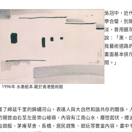
吳冠中，近
學合璧，別
淡，善用銀
說：「黑、
我藝術道路
畫面基本排
間。」
》1996年 水墨紙本 藏於香港藝術館
品
畫了綿延千里的錦繡河山，表達人與大自然和諧共存的關係，
的開首由右至左是崇山峻嶺，內容有江南山水，層巒起伏，煙
船遊艇、茅庵草舍、長橋、居民趕集、遊玩等豐富內容。畫中